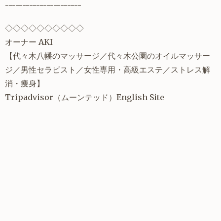
----------------------
◇◇◇◇◇◇◇◇◇◇
オーナー AKI
【
代々木八幡
のマッサージ／代々木公園のオイルマッサー
ジ／
男性セラピスト
／
女性専用
・
高級エステ
／
ストレス解
消
・痩身】
Tripadvisor
（ムーンテッド）
English Site