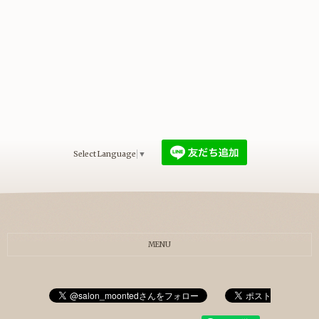
Select Language
▼
MENU