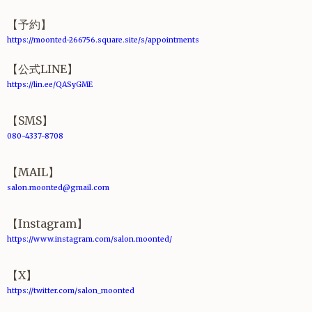
【予約】
https://moonted-266756.square.site/s/appointments
【公式LINE】
https://lin.ee/QASyGME
【SMS】
080-4337-8708
【MAIL】
salon.moonted@gmail.com
【Instagram】
https://www.instagram.com/salon.moonted/
【X】
https://twitter.com/salon_moonted