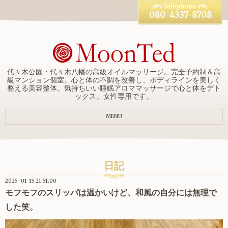
080-4337-8708
代々木公園・代々木八幡の高級オイルマッサージ。完全予約制＆高
級マンション個室。心と体の不調を改善し、ボディラインを美しく
整える美容整体。気持ちいい睡眠アロママッサージで心と体をデト
ックス。女性専用です。
MENU
日記
2025-01-15 21:51:00
モフモフのスリッパは温かいけど、和風の自分には無理で
した笑。