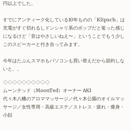
円以上でした。
すでにアンティーク化している10年ものの「Klipsch」は
充電がすぐ切れるしドンシャリ系のポップだと篭った感じ
になるけど「音はやさしいねえ〜」ということでもう少し
このスピーカーと付き合ってみます。
今年はたぶんスマホもパソコンも買い替えだから節約しな
いと。。
◇◇◇◇◇◇◇◇◇◇
ムーンテッド
（
MoonTed
）オーナー AKI
代々木八幡
のアロママッサージ／
代々木公園のオイルマッ
サージ
／女性専用・高級エステ／ストレス・疲れ・痩身・
小顔