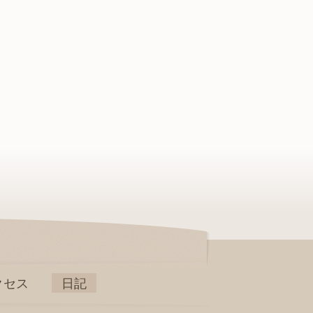
クセス
日記