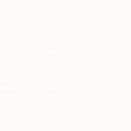
」は 渋谷区 元代々木町 の 閑静な高級住
癒されたい・ストレスを解消したい・安心でき
マッサージ・アロママッサージ・オイルマッサ
マッサージ にかけた 全身 アロママッサー
お顔を合わせることはありませんので プライ
ション・セキュリティー完備 の 高級マンシ
八幡 の アットホームな高級エステ。
男性セラ
こり・背中の張り・肩甲骨はがし・むくみ・冷
の乱れ・ホルモンバランス・女性ホルモン・
・脚痩せ・バストアップ・ヒップアップ・お
気軽にご相談下さい。｜渋谷・新宿・中目
富ヶ谷・神泉・池ノ上・神山町・神南町・