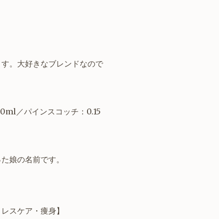
ます。大好きなブレンドなので
0ml／パインスコッチ：0.15
った娘の名前です。
トレスケア
・痩身】