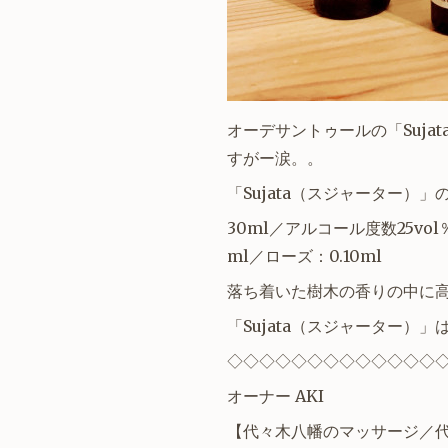
オーデサントゥールの「Suj
すがー涙。。
「Sujata（スジャーター）
30ml／アルコール度数25vo
ml／ローズ：0.10ml
落ち着いた樹木の香りの中に
「
Sujata（スジャーター）
」
◇
◇
◇
◇
◇
◇
◇
◇
◇
◇
◇
◇
◇
オーナー AKI
【
代々木八幡
のマッサージ／