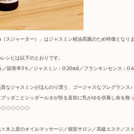
ata（スジャーター）」はジャスミン精油高騰のため時価となり
」のレシピは以下のとおりです。
l％／賦香率3％／ジャスミン：0.20ml／フランキンセンス：0.4
高貴なジャスミンがほんのり漂う、ゴージャスなフレグランス♪
はブッダことシッダールタが悟る直前に乳がゆを供養し命を救
◇
◇
◇
◇
◇
◇
◇
代々木上原のオイルマッサージ／個室サロン／高級エステ／
ス