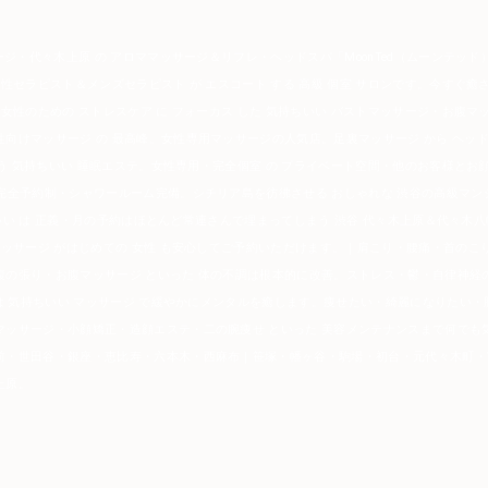
ージ・代々木上原 の アロママッサージ＆リフレ・ヘッドスパ「MoonTed（ムーンテッド）
男性セラピスト＆メンズセラピスト が エスコート する 高級 個室 サロンです。今すぐ
 女性のための ストレスケア に フォーカス した 気持ちいい バストマッサージ・お腹
向けマッサージ の 最高峰。女性専用マッサージの人気店。足裏マッサージ から ヘッド
まう 気持ちいい 睡眠エステ。女性専用・完全個室 の プライベート空間・他のお客様と
完全予約制・シャワールーム完備。シチリア島を彷彿させる おしゃれな 渋谷の高級マン
持ちいい は 正義・月の予約はほとんど常連さんで埋まってしまう 渋谷 代々木上原＆代々木
マッサージ がはじめての 女性 も安心してご予約いただけます。｜肩こり・腰痛・首の
腹の張り・お腹マッサージ といった 体の不調は根本的に改善。ストレス・鬱・自律神経
 は 気持ちいい マッサージ で緩やかにメンタルを癒します。痩せたい・綺麗になりたい
マッサージ・小顔矯正・造顔エステ・二の腕痩せ といった 美容メンテナンスまで何でも
前・世田谷・銀座・恵比寿・六本木・西麻布｜笹塚・幡ヶ谷・駒場・初台・元代々木町・
上原。