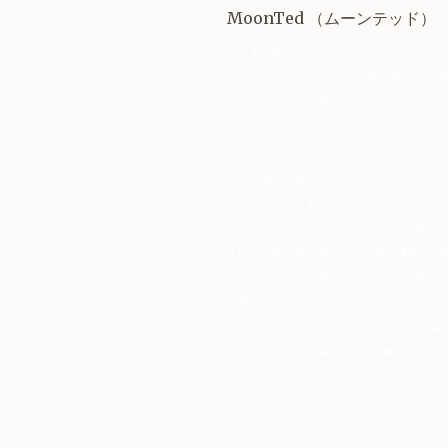
MoonTed
（ムーンテッド）
代々木八幡 の マッサージ 女性向けマッサ
宅街に佇む マンションの一室。紳士的な 
る場所が欲しい・疲れを取りたい といった
ージ・リンパマッサージ・ヘッドスパ。女性
ジ は ほとんどのお客様が 寝落ち してし
バシー厳守＆秘密保持。1日3名限定予約・
ョン で 贅沢 な 癒し時間 を 独占。気
ピスト
＆メンズセラピスト による アロマ
え性・頭痛・眼精疲労・更年期・便秘・お
パニック発作・不眠症 といった 心の疲れ
尻痩せ・くびれ・お腹のマッサージ・小顔
黒・歌舞伎町・表参道・下北沢・成城学園
奥渋谷・代々木公園・代々木八幡・代々木