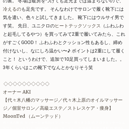
の裏。 冬場は暖房をつけても足元までは温まらないので、
冷えるの
も足先です。 そんなわけでサロンで履く靴下には
気を遣い、色々と試してきました。 靴下にはウルサイ男で
す笑。 先日、ユニクロの
ヒートテックソックス
（ふわふわ
と起毛してるやつ）を買ってみて2重で履いてみたら、これ
がすごくGOOD！ ふわふわとクッション性もあるし、締め
付けないし、なにしろ温かい〜♪ ポイントは2重にして履く
こと！ というわけで、追加で10足買ってしまいました。。 
3年くらいはこの靴下でなんとかなりそう笑 
◇
◇
◇
◇
◇
◇
◇
◇
◇
◇
オーナー AKI
【
代々木八幡
のマッサージ／代々木上原のオイルマッサー
ジ／個室サロン／高級エステ／
ストレスケア
・痩身】
MoonTed
（ムーンテッド）
代々木八幡 の マッサージ 女性向けマッサージ・代々木上原 の アロママッサージ＆
リフレ・ヘッドスパ「MoonTed（ムーンテッド）」は 渋谷区 元代々木町 の 閑静な