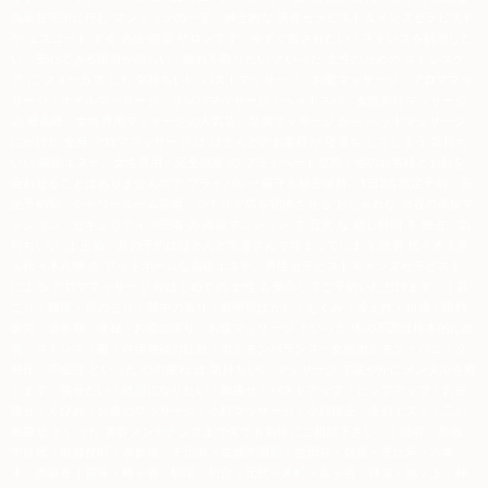
高級住宅街に佇む マンションの一室。紳士的な 男性セラピスト＆メンズセラピスト
が エスコート する 高級 個室 サロンです。今すぐ癒されたい・ストレスを解消した
い・安心できる場所が欲しい・疲れを取りたい といった 女性のための ストレスケ
ア に フォーカス した 気持ちいい バストマッサージ・お腹マッサージ・アロママッ
サージ・オイルマッサージ・リンパマッサージ・ヘッドスパ。女性向けマッサージ
の 最高峰。女性専用マッサージの人気店。足裏マッサージ から ヘッドマッサージ
にかけた 全身 アロママッサージ は ほとんどのお客様が 寝落ち してしまう 気持ち
いい 睡眠エステ。女性専用・完全個室 の プライベート空間・他のお客様とお顔を
合わせることはありませんので プライバシー厳守＆秘密保持。1日3名限定予約・完
全予約制・シャワールーム完備。シチリア島を彷彿させる おしゃれな 渋谷の高級マ
ンション・セキュリティー完備 の 高級マンション で 贅沢 な 癒し時間 を 独占。気
持ちいい は 正義・月の予約はほとんど常連さんで埋まってしまう 渋谷 代々木上原
＆代々木八幡 の アットホームな高級エステ。
男性セラピスト
＆メンズセラピスト
による アロママッサージ がはじめての 女性 も安心してご予約いただけます。｜肩
こり・腰痛・首のこり・背中の張り・肩甲骨はがし・むくみ・冷え性・頭痛・眼精
疲労・更年期・便秘・お腹の張り・お腹マッサージ といった 体の不調は根本的に改
善。ストレス・鬱・自律神経の乱れ・ホルモンバランス・女性ホルモン・パニック
発作・不眠症 といった 心の疲れ は 気持ちいい マッサージ で緩やかにメンタルを癒
します。痩せたい・綺麗になりたい・脚痩せ・バストアップ・ヒップアップ・お尻
痩せ・くびれ・お腹のマッサージ・小顔マッサージ・小顔矯正・造顔エステ・二の
腕痩せ といった 美容メンテナンスまで何でも気軽にご相談下さい。｜渋谷・新宿・
中目黒・歌舞伎町・表参道・下北沢・成城学園前・世田谷・銀座・恵比寿・六本
木・西麻布｜笹塚・幡ヶ谷・駒場・初台・元代々木町・富ヶ谷・神泉・池ノ上・神