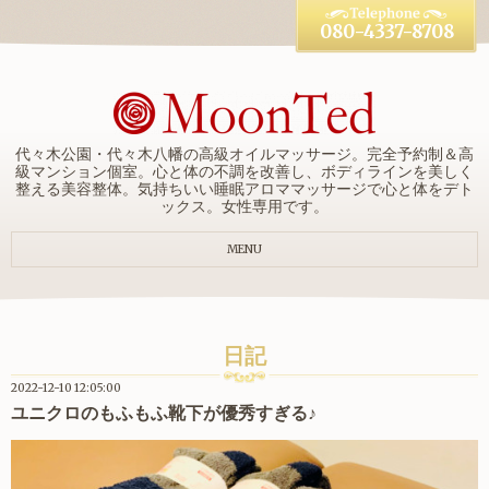
080-4337-8708
代々木公園・代々木八幡の高級オイルマッサージ。完全予約制＆高
級マンション個室。心と体の不調を改善し、ボディラインを美しく
整える美容整体。気持ちいい睡眠アロママッサージで心と体をデト
ックス。女性専用です。
MENU
日記
2022-12-10 12:05:00
ユニクロのもふもふ靴下が優秀すぎる♪