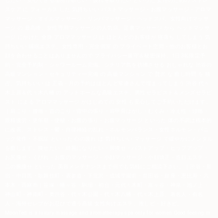
したい・安心できる場所が欲しい・疲れを取りたい といった 女性のための ストレ
スケア に フォーカス した 気持ちいい
バストマッサージ
・お腹マッサージ・アロマ
マッサージ・オイルマッサージ・リンパマッサージ・ヘッドスパ。女性向けマッサ
ージ の 最高峰。
女性専用マッサージ
の人気店。足裏マッサージ から ヘッドマッサ
ージ にかけた 全身 アロママッサージ は ほとんどのお客様が 寝落ち してしまう 気
持ちいい 睡眠エステ。女性専用・完全個室 の プライベート空間・他のお客様とお
顔を合わせることはありませんので プライバシー厳守＆秘密保持。1日3名限定予
約・完全予約制・シャワールーム完備。シチリア島を彷彿させる おしゃれな 渋谷の
高級マンション・セキュリティー完備 の 高級マンション で 贅沢 な 癒し時間 を 独
占。気持ちいい は 正義・月の予約はほとんど常連さんで埋まってしまう 渋谷 代々
木上原＆代々木八幡 の アットホームな高級エステ。
男性セラピスト
＆メンズセラピ
スト による アロママッサージ がはじめての 女性 も安心してご予約いただけます。
｜肩こり・腰痛・首のこり・背中の張り・肩甲骨はがし・むくみ・冷え性・頭痛・
眼精疲労・更年期・便秘・お腹の張り・お腹マッサージ といった 体の不調は根本的
に改善。ストレス・鬱・自律神経の乱れ・ホルモンバランス・女性ホルモン・パニ
ック発作・不眠症 といった 心の疲れ は 気持ちいい マッサージ で緩やかにメンタル
を癒します。痩せたい・綺麗になりたい・脚痩せ・バストアップ・ヒップアップ・
お尻痩せ・くびれ・お腹のマッサージ・小顔マッサージ・小顔矯正・造顔エステ・
二の腕痩せ といった 美容メンテナンスまで何でも気軽にご相談下さい。｜渋谷・新
宿・中目黒・歌舞伎町・表参道・下北沢・成城学園前・世田谷・銀座・恵比寿・六
本木・
西麻布
｜笹塚・幡ヶ谷・駒場・初台・元代々木町・富ヶ谷・神泉・池ノ上・
神山町・神南町・奥渋谷・代々木公園・代々木八幡・代々木上原。
著名人・有名
人・海外セレブがお忍びで通う高級 女性向けエステ。
推しピ
・好きピ。
MoonTed is a
luxury
massage and aromatherapy spa only for women.
Good feeling m