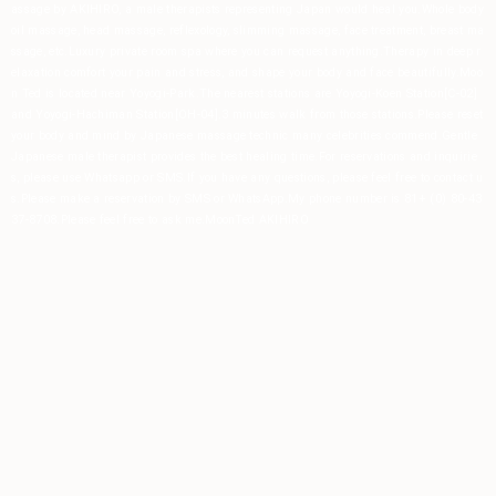
assage by AKIHIRO, a male therapists representing Japan would heal you.
Whole body
oil massage, head massage, reflexology, slimming massage, face treatment, breast ma
ssage, etc.
Luxury private room spa where you can request anything.
Therapy in deep r
elaxation comfort your pain and stress, and shape your body and face beautifully.
Moo
n Ted is located near Yoyogi-Park.
The nearest stations are Yoyogi-Koen Station[C-02]
and Yoyogi-Hachiman Station[OH-04].
3 minutes walk from those stations.
Please reset
your body and mind by Japanese massage technic many celebrities commend.
Gentle
Japanese male therapist provides the best healing time.
For reservations and inquirie
s, please use Whatsapp or SMS.
If you have any questions, please feel free to contact u
s.
Please make a reservation by SMS or WhatsApp.
My phone number is 81+ (0) 80-43
37-8708.
Please feel free to ask me.
MoonTed
AKIHIRO