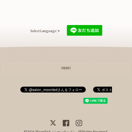
Select Language
▼
MENU
©2026
MoonTed（ムーンテッド）
. All Rights Reserved.