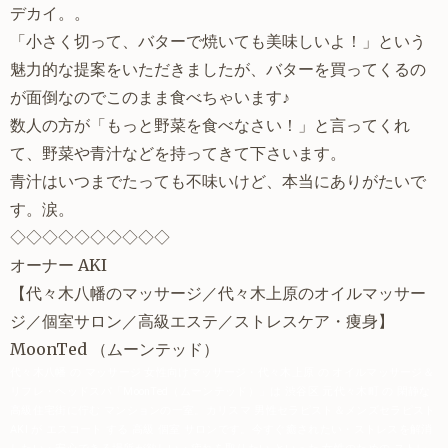
デカイ。。
「小さく切って、バターで焼いても美味しいよ！」という
魅力的な提案をいただきましたが、バターを買ってくるの
が面倒なのでこのまま食べちゃいます♪
数人の方が「もっと野菜を食べなさい！」と言ってくれ
て、野菜や青汁などを持ってきて下さいます。
青汁はいつまでたっても不味いけど、本当にありがたいで
す。涙。
◇◇◇◇◇◇◇◇◇◇
オーナー AKI
【
代々木八幡
のマッサージ／代々木上原のオイルマッサー
ジ／個室サロン／高級エステ／
ストレスケア
・痩身】
MoonTed
（ムーンテッド）
代々木八幡 の マッサージ 女性向けマッサージ・代々木上原 の オイルマッサージ＆
リフレ・ヘッドスパ「MoonTed（ムーンテッド）」は 渋谷区 元代々木町 の 閑静な
高級住宅街に佇む マンションの一室。カリスマ 男性セラピスト＆メンズセラピスト
AKI が エスコート する 高級 個室 サロンです。今すぐ癒されたい・ストレスを解消