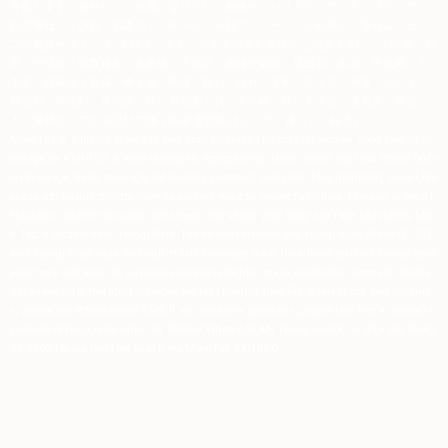
を癒します。痩せたい・綺麗になりたい・脚痩せ・バストアップ・ヒップアップ・
お尻痩せ・くびれ・お腹のマッサージ・小顔マッサージ・小顔矯正・造顔エステ・
二の腕痩せ といった 美容メンテナンスまで何でも気軽にご相談下さい。｜渋谷・新
宿・中目黒・歌舞伎町・表参道・下北沢・成城学園前・世田谷・銀座・恵比寿・六
本木・
西麻布
｜笹塚・幡ヶ谷・駒場・初台・元代々木町・富ヶ谷・神泉・池ノ上・
神山町・神南町・奥渋谷・代々木公園・代々木八幡・代々木上原。
著名人・有名
人・海外セレブがお忍びで通う高級 女性向けエステ。
推しピ
・好きピ。
MoonTed is a
luxury
massage and aromatherapy spa only for women.
Good feeling m
assage by AKIHIRO, a male therapists representing Japan would heal you.
Whole body
oil massage, head massage, reflexology, slimming massage, face treatment, breast ma
ssage, etc.
Luxury private room spa where you can request anything.
Therapy in deep r
elaxation comfort your pain and stress, and shape your body and face beautifully.
Moo
n Ted is located near Yoyogi-Park.
The nearest stations are Yoyogi-Koen Station[C-02]
and Yoyogi-Hachiman Station[OH-04].
3 minutes walk from those stations.
Please reset
your body and mind by Japanese massage technic many celebrities commend.
Gentle
Japanese male therapist provides the best healing time.
For reservations and inquirie
s, please use Whatsapp or SMS.
If you have any questions, please feel free to contact u
s.
Please make a reservation by SMS or WhatsApp.
My phone number is 81+ (0) 80-43
37-8708.
Please feel free to ask me.
MoonTed
AKIHIRO