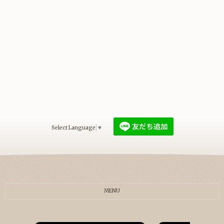
Select Language
▼
MENU