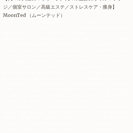
ジ／個室サロン／高級エステ／
ストレスケア
・痩身】
MoonTed
（ムーンテッド）
代々木八幡 の マッサージ 女性向けマッサージ・代々木上原 の オイルマッサージ＆
リフレ・ヘッドスパ「MoonTed（ムーンテッド）」は 渋谷区 元代々木町 の 閑静な
高級住宅街に佇む マンションの一室。カリスマ 男性セラピスト＆メンズセラピスト
AKI が エスコート する 高級 個室 サロンです。今すぐ癒されたい・ストレスを解消
したい・安心できる場所が欲しい・疲れを取りたい といった 女性のための ストレ
スケア に フォーカス した 気持ちいい
バストマッサージ
・お腹マッサージ・アロマ
マッサージ・オイルマッサージ・リンパマッサージ・ヘッドスパ。女性向けマッサ
ージ の 最高峰。
女性専用マッサージ
の人気店。足裏マッサージ から ヘッドマッサ
ージ にかけた 全身 アロママッサージ は ほとんどのお客様が 寝落ち してしまう 気
持ちいい 睡眠エステ。女性専用・完全個室 の プライベート空間・他のお客様とお
顔を合わせることはありませんので プライバシー厳守＆秘密保持。1日3名限定予
約・完全予約制・シャワールーム完備。シチリア島を彷彿させる おしゃれな 渋谷の
高級マンション・セキュリティー完備 の 高級マンション で 贅沢 な 癒し時間 を 独
占。気持ちいい は 正義・月の予約はほとんど常連さんで埋まってしまう 渋谷 代々
木上原＆代々木八幡 の アットホームな高級エステ。
男性セラピスト
＆メンズセラピ
スト による アロママッサージ がはじめての 女性 も安心してご予約いただけます。
｜肩こり・腰痛・首のこり・背中の張り・肩甲骨はがし・むくみ・冷え性・頭痛・
眼精疲労・更年期・便秘・お腹の張り・お腹マッサージ といった 体の不調は根本的
に改善。ストレス・鬱・自律神経の乱れ・ホルモンバランス・女性ホルモン・パニ
ック発作・不眠症 といった 心の疲れ は 気持ちいい マッサージ で緩やかにメンタル