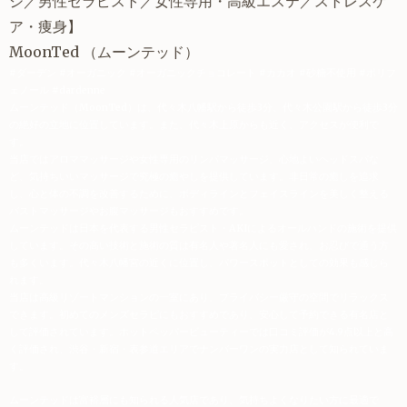
ジ／
男性セラピスト
／
女性専用
・高級エステ／
ストレスケ
ア
・痩身】
MoonTed
（ムーンテッド）
#ダーデン #オーガニック #オーガニックチョコレート #カカオ #砂糖不使用 #ポリフ
ェノール #dardenne
ムーンテッド（MoonTed）は、代々木八幡駅から徒歩3分、代々木公園駅から徒歩3分
の絶好の立地に位置しています。また、代々木上原からも近く、アクセスが便利で
す。
当店ではアロママッサージや女性専用のリンパマッサージ、心地よいヘッドスパな
ど、気持ちいいマッサージで究極の癒やしを提供しています。非日常の癒しを追求
し、心と体の不調を改善するために、ボディラインとフェイスラインを美しく整える
バストマッサージやお腹マッサージもおすすめです。
ムーンテッドは日本を代表する男性セラピスト・AKIによるオールハンドの施術を提供
しています。その高い技術と施術の質は有名人や著名人にも愛され、お忍びで通う方
も多くいます。代々木八幡宮の近くに位置し、パワースポットとしての効果も感じら
れます。
当店は高級リゾートマンションの一室にあり、プライバシー厳守の空間でリラックス
できます。初めてのメンズセラピにもおすすめであり、安心して予約できる有名店と
して評価されています。ホットペッパービューティーでは口コミ評価が4.9点以上と高
く評価され、渋谷・新宿・表参道エリアでナンバーワンの実力店として知られていま
す。
ムーンテッドは富裕層にも知られる人気店であり、気持ちよくなりたい方に最適で