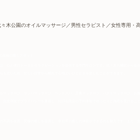
代々木公園のオイルマッサージ／
男性セラピスト
／
女性専用
・
木の至福の癒しスポット
は、心と体のトータルリラクゼーションを提供する専門サロンです。代々木八幡駅から徒歩
らも近いため、忙しい日常から離れて心地よいひとときを楽しむことができます。
ルマッサージ、リンパマッサージ、ヘッドスパ、足裏マッサージ、バストマッサージ、お
、完全個室でプライバシーを重視し、1日3名限定の予約体制でゆったりと施術を受けるこ
の不調を改善。究極の癒しを提供し、非日常の癒しの体験ができるのも魅力です。また、
。