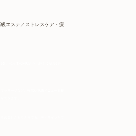
高級エステ／
ストレスケア
・痩
3分、代々木公園駅からも同じく徒歩3分
腹マッサージなど、幅広い施術メニューを提
とができます。
女性の美しさを引き立てるボディラインとフ