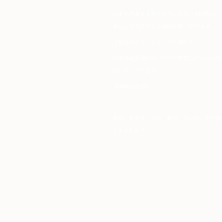
日本を代表する男性セラピスト・AKI氏が
安心して予約できる環境が整っています。
【緊急のカウンセリングも対応】
自律神経失調症やパニック障害などの心の問
伝いをしています。
【便利な立地】
原宿、表参道、渋谷、新宿、丸の内、恵比寿
しませんか？