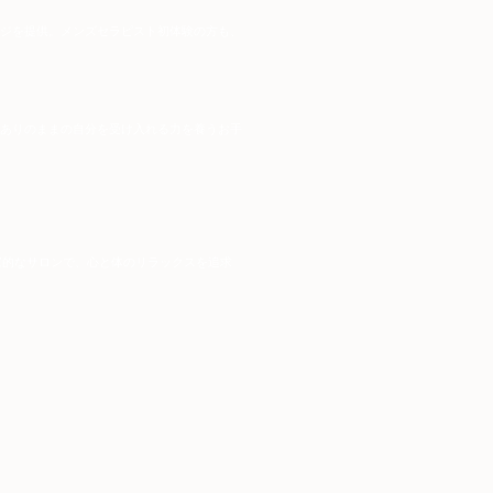
ージを提供。メンズセラピスト初体験の方も、
、ありのままの自分を受け入れる力を養うお手
家的なサロンで、心と体のリラックスを追求