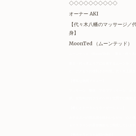
◇◇◇◇◇◇◇◇◇◇
オーナー AKI
【
代々木八幡
のマッサージ／
身】
MoonTed
（ムーンテッド）
ムーンテッド（MoonTed）：東京・代々
東京・代々木エリアに位置するムーンテッド
と、アクセスの便利さが自慢。代々木上原か
【豊富な施術メニュー】
マッサージ、整体、アロママッサージ、オイ
供。女性向けのプライベート空間での施術は
【癒しとトータルリラクゼーション】
ホテルスパの贅沢感を味わいながら、心と体
ェイスラインの美容施術もご用意しています
【男性セラピストAKIの施術】