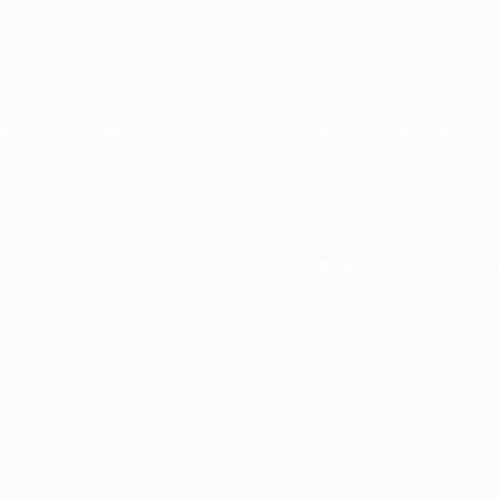
一人で運営するこのサロン。そのゴッドハンドの技術で、オイルマッサージやリンパマッサ
題にも、AKI氏の的確なカウンセリングが対応。自己肯定感の向上や心の整えが期待でき
など、東京の主要エリアからもアクセスがスムーズ。富裕層や著名人にも愛される、隠れ