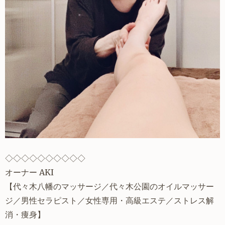
◇◇◇◇◇◇◇◇◇◇
オーナー AKI
【
代々木八幡
のマッサージ／代々木公園のオイルマッサー
ジ／
男性セラピスト
／
女性専用
・高級エステ／
ストレス解
消
・痩身】