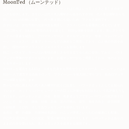
MoonTed
（ムーンテッド）
贅沢なひとときを求める皆様に、ムーンテッドは心地よいリラックスと美しさのオア
シスを提供します。当サロンは代々木八幡駅から徒歩わずか3分、代々木公園駅からも
同じくらいの距離に位置し、代々木上原にも近いため、アクセス便利です。
当サロンは、女性専用の完全個室を用意し、プライバシーを最優先に考えています。
一日に限らず、3名のお客様のみをお迎えし、特別な体験を提供します。美しさとリラ
ックスの要素を融合し、アロママッサージ、オイルマッサージ、整体、リンパマッサ
ージ、ヘッドスパ、足裏マッサージなどの施術をご用意しており、心と体の不調を改
善し、理想のボディラインとフェイスラインを実現します。
特に、バストマッサージはお客様の美しさを引き立てるために提供しており、バスト
アップや豊胸のサポートを行います。お腹マッサージもご用意しており、体のメリハ
リをサポートします。
当サロンを運営するAKIは、日本を代表する男性セラピストの一人。ムーンテッドはA
KIが一人で運営する高級サロンで、プライバシーを最大限に守りつつ、最高のマッサ
ージ体験を提供します。
豊かな自然に囲まれた代々木八幡宮の近くに位置し、パワースポットとしても知られ
ています。ホットペッパービューティーの口コミ評価が4.9点以上という高評価もうな
ずけます。ムーンテッドは、渋谷、新宿、表参道エリアでナンバーワンの実力派サロ
ンとして、肩こり、腰痛、頭痛、首痛、足の浮腫み、疲労、免疫力向上、疲労回復、
小顔効果、くびれ、そしてカウンセリングを提供しています。
依存症、鬱、自傷癖、自律神経失調症、パニック障害といった心の健康にも配慮し、
自己肯定感の向上、心の安定、緊張の解消をサポートします。ムーンテッドはありの
ままの自分を受け入れ、美とリラックスを追求する場所です。