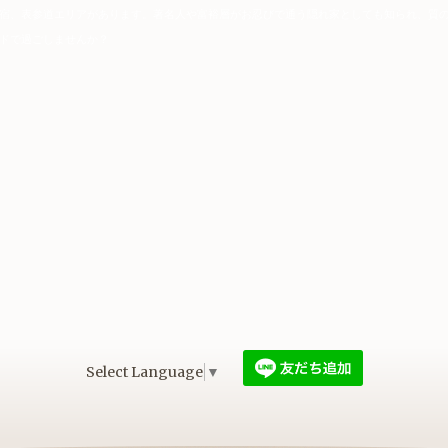
宿、表参道エリアがあります。著名人や富裕層がお忍びで通う隠れ家としても知られ、質
ドで過ごしませんか？
Select Language
▼