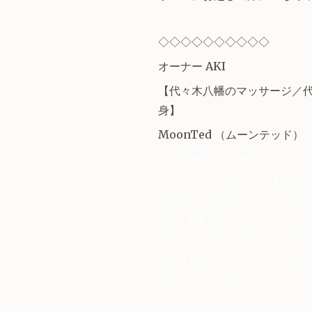
◇◇◇◇◇◇◇◇◇◇
オーナー AKI
【
代々木八幡
のマッサージ／
身】
MoonTed
（ムーンテッド）
代々木八幡駅や代々木公園駅からわずか3分
メンズセラピスト・AKIが一人で運営する
から解放され、心身をリフレッシュするひと
肩こり、腰痛、頭痛、ストレス…。様々な不
腹マッサージで理想のボディラインに近づく
AKIのオイルマッサージ、リンパマッサー
康をサポートしています。