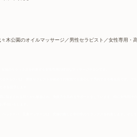
代々木公園のオイルマッサージ／
男性セラピスト
／
女性専用
・
。至福のリラックスを約束する女性専用の特別なマッサージサロンです。
このホテルスパは、男性セラピストが初めての女性でも安心して予約できる有名店です。プ
ときを提供します。
調に悩まされる日々から解放され、免疫力を高めるサポートをしています。特に女性向け
お手伝いもします。
ジ、ヘッドスパ、足裏マッサージは、究極の癒しと非日常のリラックスを約束します。そし