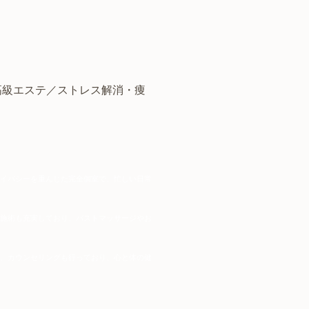
高級エステ／
ストレス解消
・痩
ライバシーを重んじた完全個室で、忙しい日常
の施術も充実しており、バストマッサージやお
て、カウンセリングも行っており、心と体の健