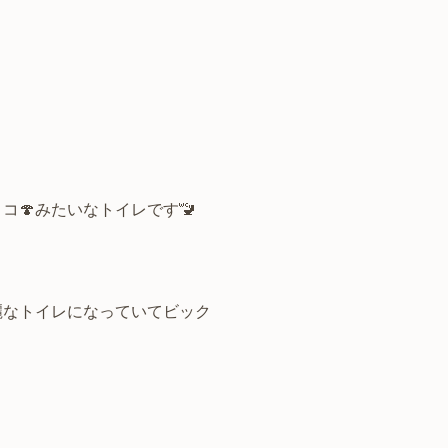
🍄みたいなトイレです🚾
麗なトイレになっていてビック