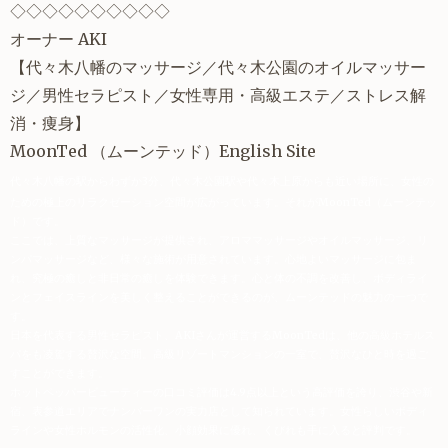
◇◇◇◇◇◇◇◇◇◇
オーナー AKI
【
代々木八幡
のマッサージ／代々木公園のオイルマッサー
ジ／
男性セラピスト
／
女性専用
・
高級エステ
／
ストレス解
消
・痩身】
MoonTed
（ムーンテッド）
English Site
代々木八幡の駅からわずか3分、代々木公園駅や代々木上原からも近い場所に、女性の
ための極上のリラクゼーション空間が広がっています。それがMoonTed（ムーンテッ
ド）です。
ここでは、上質なマッサージが提供され、アロママッサージやオイルマッサージ、リ
ンパマッサージなど、様々な施術が用意されています。心地よいマッサージに包ま
れ、究極の癒しと非日常の癒しを体験できます。心と体の不調を改善し、ボディライ
ンとフェイスラインを美しく整えることができるのが、ムーンテッドの魅力の一つで
す。
日本を代表する男性セラピスト、AKIさんが運営するMoonTedは、他の高級ホテルス
パをも凌駕する贅沢な空間。高級リゾートマンションの一室で、贅沢なひと時を過ご
すことができます。
ホットペッパービューティーの口コミ評価は4.9点以上という高評価を誇り、渋谷や新
宿、表参道エリアでナンバーワンの実力店として知られています。女性らしいボディ
ラインや女性ホルモンの活性化、小顔効果に優れ、くびれも手に入ると評判です。