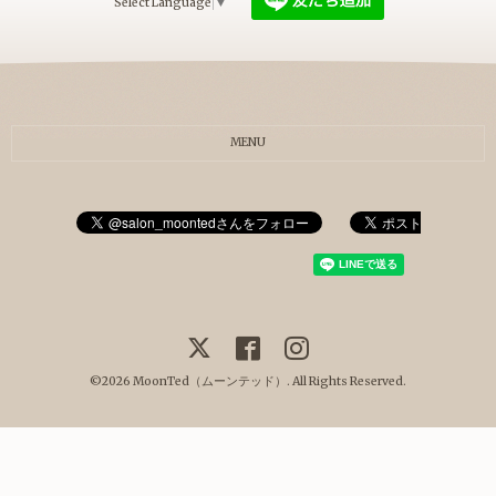
Select Language
▼
MENU
©2026
MoonTed（ムーンテッド）
. All Rights Reserved.