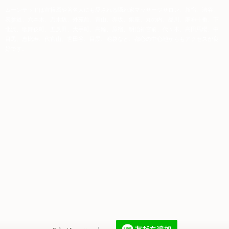
ムーンテッドは富裕層や著名人にも愛される隠れ家マッサージサロン。新宿、渋谷、
表参道、六本木、乃木坂、外苑前、青山、赤坂、銀座、丸の内、品川、麻布十番、下
北沢、歌舞伎町、五反田、大手町、高輪、原宿、明治神宮前、代々木、高田馬場、中
目黒、恵比寿、代官山、世田谷、目黒、池袋など、都心の中心地からもアクセスが良
好です。