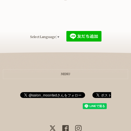
Select Language
▼
MENU