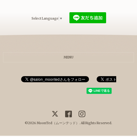
Select Language
▼
MENU
©2026
MoonTed（ムーンテッド）
. All Rights Reserved.