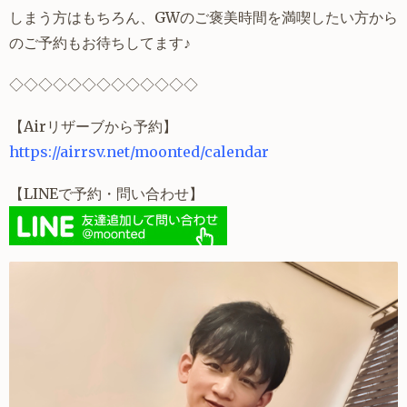
しまう方はもちろん、GWのご褒美時間を満喫したい方から
のご予約もお待ちしてます♪
◇
◇
◇
◇
◇
◇
◇
◇
◇
◇
◇
◇
◇
【Airリザーブから予約】
https://airrsv.net/moonted/calendar
【LINEで予約・問い合わせ】