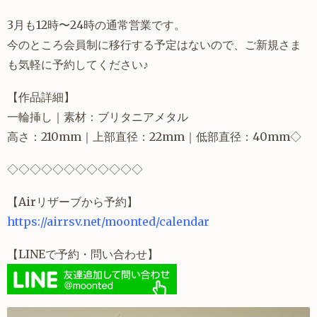
3月も12時〜24時の通常営業です。
今のところ会員制に移行する予定はないので、ご新規さま
も気軽に予約してください♪
【作品詳細】
一輪挿し｜素材：ブリタニアメタル
高さ：210mm｜上部直径：22mm｜低部直径：40mm◇
◇
◇
◇
◇
◇
◇
◇
◇
◇
◇
◇
◇
【Airリザーブから予約】
https://airrsv.net/moonted/calendar
【LINEで予約・問い合わせ】