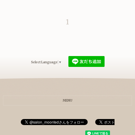
1
Select Language
▼
MENU