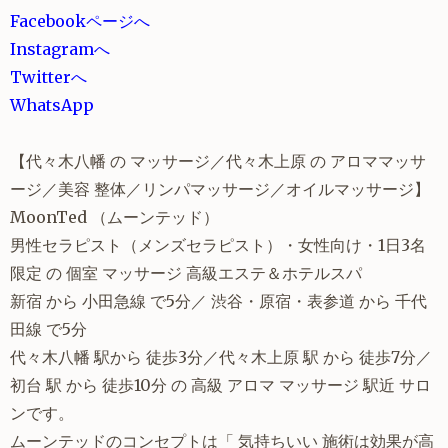
Facebookページへ
Instagramへ
Twitterへ
WhatsApp
【代々木八幡 の マッサージ／代々木上原 の アロママッサ
ージ／美容 整体／リンパマッサージ／オイルマッサージ】
MoonTed （ムーンテッド）
男性セラピスト（メンズセラピスト）・
女性向け・1日3名
限定 の 個室 マッサージ 高級エステ＆ホテルスパ
新宿 から 小田急線 で5分／ 渋谷・原宿・表参道 から 千代
田線 で5分
代々木八幡 駅から 徒歩3分／代々木上原 駅 から 徒歩7分／
初台 駅 から 徒歩10分 の 高級 アロマ マッサージ 駅近 サロ
ンです。
ムーンテッドのコンセプトは「 気持ちいい 施術は効果が高