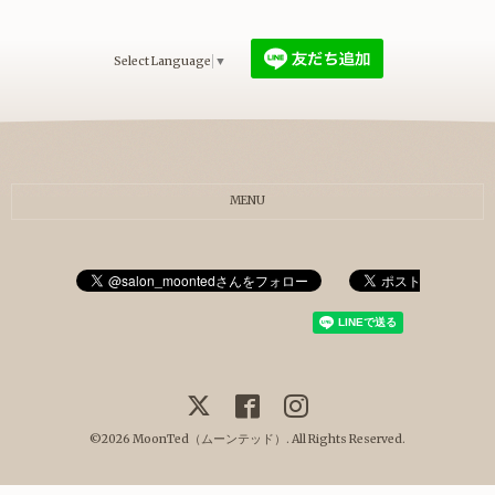
Select Language
▼
MENU
©2026
MoonTed（ムーンテッド）
. All Rights Reserved.