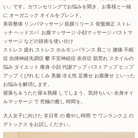
い」です。カウンセリングでお悩みを聞き、お客様と一緒
に オーガニック オイルをブレンド。
美容整体 リンパマッサージ 筋膜リリース 骨盤矯正 ストレ
ッチ ヘッドスパ お腹マッサージ 小顔マッサージ バストマ
ッサージ などの技術を使い分け
ストレス 疲れ ストレス ホルモンバランス 肩こり 腰痛 不眠
症 自律神経失調症 鬱 不安神経症 依存症 肌荒れ スタイルの
悩み ダイエット 痩身 小顔 代謝アップ バストアップ ヒップ
アップ くびれ むくみ 美腸 冷え性 足痩せ お腹痩せ といった
お悩みを解消します。
寝落ち＆うたた寝＆熟睡
してしまう、気持ちいい 全身オイ
ルマッサージ で 究極の癒し 時間を。
大人女子に向けた 非日常 の 癒やし時間 で ワンランク上 の
デトックス をお試しください。