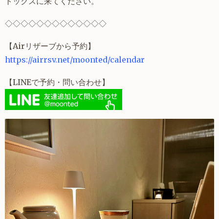
トックスに来てください。
◇
◇
◇
◇
◇
◇
◇
◇
◇
◇
◇
◇
◇
【Airリザーブから予約】
https://airrsv.net/moonted/calendar
【LINEで予約・問い合わせ】